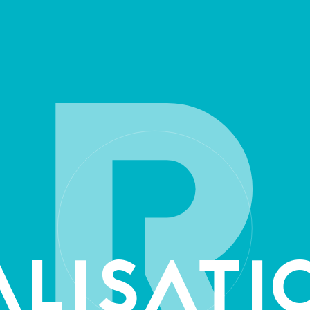
R
ALISATI